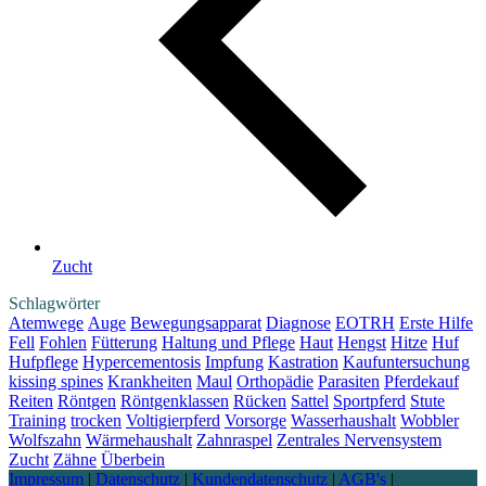
Zucht
Schlagwörter
Atemwege
Auge
Bewegungsapparat
Diagnose
EOTRH
Erste Hilfe
Fell
Fohlen
Fütterung
Haltung und Pflege
Haut
Hengst
Hitze
Huf
Hufpflege
Hypercementosis
Impfung
Kastration
Kaufuntersuchung
kissing spines
Krankheiten
Maul
Orthopädie
Parasiten
Pferdekauf
Reiten
Röntgen
Röntgenklassen
Rücken
Sattel
Sportpferd
Stute
Training
trocken
Voltigierpferd
Vorsorge
Wasserhaushalt
Wobbler
Wolfszahn
Wärmehaushalt
Zahnraspel
Zentrales Nervensystem
Zucht
Zähne
Überbein
Impressum
|
Datenschutz
|
Kundendatenschutz
|
AGB's
|