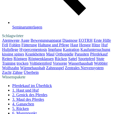
Seminarunterlagen
Schlagwörter
Atemwege
Auge
Bewegungsapparat
Diagnose
EOTRH
Erste Hilfe
Fell
Fohlen
Fütterung
Haltung und Pflege
Haut
Hengst
Hitze
Huf
Hufpflege
Hypercementosis
Impfung
Kastration
Kaufuntersuchung
kissing spines
Krankheiten
Maul
Orthopädie
Parasiten
Pferdekauf
Reiten
Röntgen
Röntgenklassen
Rücken
Sattel
Sportpferd
Stute
Training
trocken
Voltigierpferd
Vorsorge
Wasserhaushalt
Wobbler
Wolfszahn
Wärmehaushalt
Zahnraspel
Zentrales Nervensystem
Zucht
Zähne
Überbein
Wissenspakete
Pferdekauf im Überblick
1. Haut und Huf
2. Genick des Pferdes
3. Maul des Pferdes
4. Ganaschen
5. Rücken
6. Magenpunkt