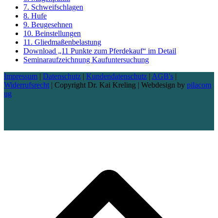
7. Schweifschlagen
8. Hufe
9. Beugesehnen
10. Beinstellungen
11. Gliedmaßenbelastung
Download „11 Punkte zum Pferdekauf“ im Detail
Seminaraufzeichnung Kaufuntersuchung
Impressum
|
Datenschutz
|
Kundendatenschutz
|
AGB's
|
Widerrufsrecht
| Copyright Dr. Kai Kreling | Webdesign by
pilacom
ug