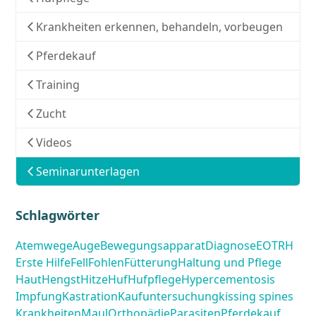
Krankheiten erkennen, behandeln, vorbeugen
Pferdekauf
Training
Zucht
Videos
Seminarunterlagen
Schlagwörter
Atemwege
Auge
Bewegungsapparat
Diagnose
EOTRH
Erste Hilfe
Fell
Fohlen
Fütterung
Haltung und Pflege
Haut
Hengst
Hitze
Huf
Hufpflege
Hypercementosis
Impfung
Kastration
Kaufuntersuchung
kissing spines
Krankheiten
Maul
Orthopädie
Parasiten
Pferdekauf