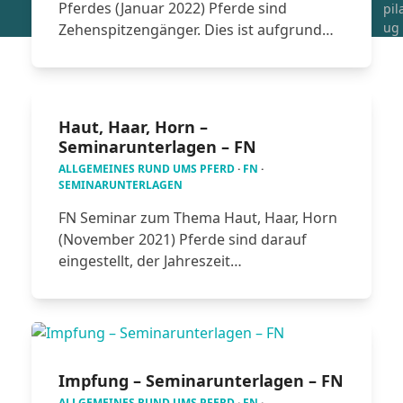
Pferdes (Januar 2022) Pferde sind
pi
ug
Zehenspitzengänger. Dies ist aufgrund…
Haut, Haar, Horn –
Seminarunterlagen – FN
ALLGEMEINES RUND UMS PFERD
·
FN
·
SEMINARUNTERLAGEN
FN Seminar zum Thema Haut, Haar, Horn
(November 2021) Pferde sind darauf
eingestellt, der Jahreszeit…
Impfung – Seminarunterlagen – FN
ALLGEMEINES RUND UMS PFERD
·
FN
·