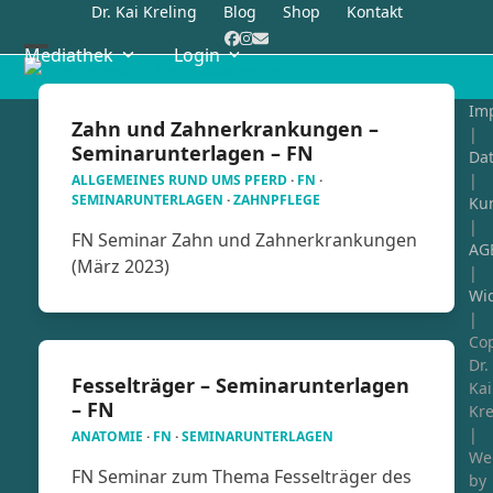
Skip
Dr. Kai Kreling
Blog
Shop
Kontakt
to
Facebook
Instagram
E-
Mediathek
Login
Mail
content
Open
Close
mobile
mobile
Im
Zahn und Zahnerkrankungen –
|
menu
menu
Seminarunterlagen – FN
Da
|
ALLGEMEINES RUND UMS PFERD
·
FN
·
SEMINARUNTERLAGEN
·
ZAHNPFLEGE
Ku
|
FN Seminar Zahn und Zahnerkrankungen
AG
(März 2023)
|
Wid
|
Cop
Dr.
Fesselträger – Seminarunterlagen
Kai
– FN
Kre
|
ANATOMIE
·
FN
·
SEMINARUNTERLAGEN
We
FN Seminar zum Thema Fesselträger des
by