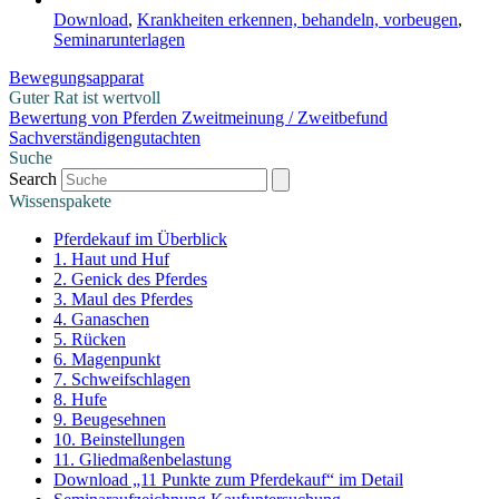
Download
,
Krankheiten erkennen, behandeln, vorbeugen
,
Seminarunterlagen
Bewegungsapparat
Guter Rat ist wertvoll
Bewertung von Pferden
Zweitmeinung / Zweitbefund
Sachverständigengutachten
Suche
Search
Wissenspakete
Pferdekauf im Überblick
1. Haut und Huf
2. Genick des Pferdes
3. Maul des Pferdes
4. Ganaschen
5. Rücken
6. Magenpunkt
7. Schweifschlagen
8. Hufe
9. Beugesehnen
10. Beinstellungen
11. Gliedmaßenbelastung
Download „11 Punkte zum Pferdekauf“ im Detail