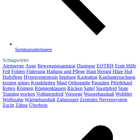
Seminarunterlagen
Schlagwörter
Atemwege
Auge
Bewegungsapparat
Diagnose
EOTRH
Erste Hilfe
Fell
Fohlen
Fütterung
Haltung und Pflege
Haut
Hengst
Hitze
Huf
Hufpflege
Hypercementosis
Impfung
Kastration
Kaufuntersuchung
kissing spines
Krankheiten
Maul
Orthopädie
Parasiten
Pferdekauf
Reiten
Röntgen
Röntgenklassen
Rücken
Sattel
Sportpferd
Stute
Training
trocken
Voltigierpferd
Vorsorge
Wasserhaushalt
Wobbler
Wolfszahn
Wärmehaushalt
Zahnraspel
Zentrales Nervensystem
Zucht
Zähne
Überbein