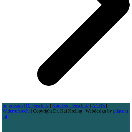
Impressum
|
Datenschutz
|
Kundendatenschutz
|
AGB's
|
Widerrufsrecht
| Copyright Dr. Kai Kreling | Webdesign by
pilacom
ug