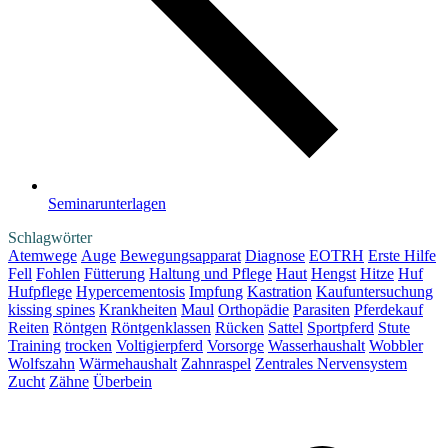
Seminarunterlagen
Schlagwörter
Atemwege
Auge
Bewegungsapparat
Diagnose
EOTRH
Erste Hilfe
Fell
Fohlen
Fütterung
Haltung und Pflege
Haut
Hengst
Hitze
Huf
Hufpflege
Hypercementosis
Impfung
Kastration
Kaufuntersuchung
kissing spines
Krankheiten
Maul
Orthopädie
Parasiten
Pferdekauf
Reiten
Röntgen
Röntgenklassen
Rücken
Sattel
Sportpferd
Stute
Training
trocken
Voltigierpferd
Vorsorge
Wasserhaushalt
Wobbler
Wolfszahn
Wärmehaushalt
Zahnraspel
Zentrales Nervensystem
Zucht
Zähne
Überbein