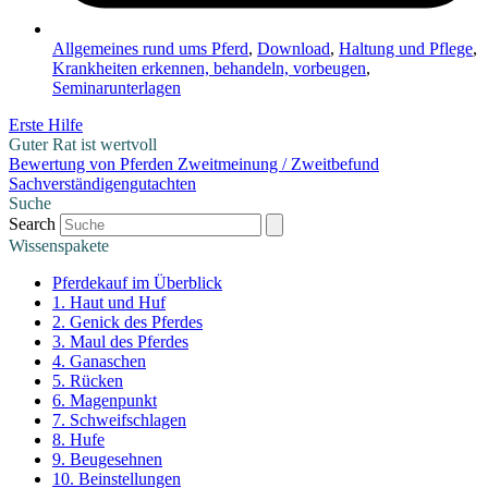
Allgemeines rund ums Pferd
,
Download
,
Haltung und Pflege
,
Krankheiten erkennen, behandeln, vorbeugen
,
Seminarunterlagen
Erste Hilfe
Guter Rat ist wertvoll
Bewertung von Pferden
Zweitmeinung / Zweitbefund
Sachverständigengutachten
Suche
Search
Wissenspakete
Pferdekauf im Überblick
1. Haut und Huf
2. Genick des Pferdes
3. Maul des Pferdes
4. Ganaschen
5. Rücken
6. Magenpunkt
7. Schweifschlagen
8. Hufe
9. Beugesehnen
10. Beinstellungen