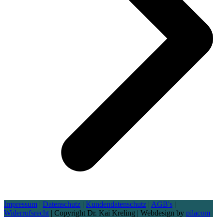
Impressum
|
Datenschutz
|
Kundendatenschutz
|
AGB's
|
Widerrufsrecht
| Copyright Dr. Kai Kreling | Webdesign by
pilacom