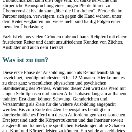
Unbrauchbarkeit kann die Folge sein. Zu starke nervliche und
körperliche Beanspruchung eines jungen Pferde führen zu
Übernervosität bis hin zum „über die Uhr drehen“. Pferde die im
Parcour steigen, verweigern, sich gegen die Hand wehren, unter
dem Reiter weglaufen und vieles mehr sind häufig Folgen einer
mentalen Überlastung.
Fazit ist ein aus vielen Gründen unbrauchbares Reitpferd mit einem
frustrierten Reiter und damit unzufriedenen Kunden von Züchter,
Ausbilder und auch dem Tierarzt.
Was ist zu tun?
Diese erste Phase der Ausbildung, auch als Remonteausbildung
bezeichnet, benötigt mindestens 6 bis 12 Monaten. Hier kommt es
zu einer ganz wesentlichen physischen und psychischen
Stabilisierung des Pferdes. Während dieser Zeit wird das Pferd mit
langen Schrittphasen und kurzen Arbeitsphasen langsam aufbauend
trainiert. Erst dann können Schwung, Geraderichten und
Versammlung als Ziele für die weitere Ausbildung angepackt
werden. Bis zum Ende des 4ten Lebensjahres benötigt ein
durchschnittliches Pferd um diesen Anforderungen zu entsprechen.
Erst jetzt sind auch die Körperstrukturen und das Interieur soweit
ausgereift und trainiert, die sportlichen Belastungen ohne Schäden
an „Kopf und Körper“ leisten zu können. Ein solide ausgebildetes