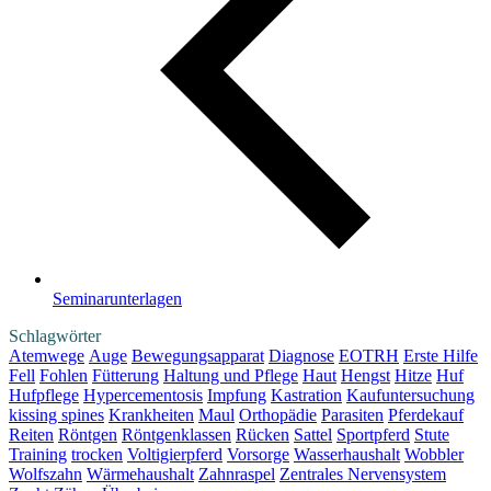
Seminarunterlagen
Schlagwörter
Atemwege
Auge
Bewegungsapparat
Diagnose
EOTRH
Erste Hilfe
Fell
Fohlen
Fütterung
Haltung und Pflege
Haut
Hengst
Hitze
Huf
Hufpflege
Hypercementosis
Impfung
Kastration
Kaufuntersuchung
kissing spines
Krankheiten
Maul
Orthopädie
Parasiten
Pferdekauf
Reiten
Röntgen
Röntgenklassen
Rücken
Sattel
Sportpferd
Stute
Training
trocken
Voltigierpferd
Vorsorge
Wasserhaushalt
Wobbler
Wolfszahn
Wärmehaushalt
Zahnraspel
Zentrales Nervensystem