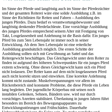
Im Sinne der Pferde und langfristig auch im Sinne der Pferdezüchter
und der gesamten Reiterei wäre eine solide Ausbildung z.B. im
Sinne der Richtlinien für Reiten und Fahren – Ausbildung des
jungen Pferdes. Dazu bedarf es verantwortungsbewusster und
langfristig denkender Pferdefachleute. Eine vorsichtige Ausbildung
des jungen Pferdes entsprechend seinem Alter mit Festigung von
Takt, Losgelassenheit und Anlehnung ist die Basis dafür. Ein junges
Pferd bis zum 5ten Lebensjahr ist immer noch in seiner
Entwicklung. Ab dem 3ten Lebensjahr ist eine reiterliche
Ausbildung grundsätzlich möglich. Die ersten Schritte der
Ausbildung sollten sich mit Gewöhnung an Sattel und das
Reitergewicht beschäftigen. Das Gleichgewicht unter dem Reiter zu
finden ist aufgrund des höheren Schwerpunktes für ein junges Pferd
extrem schwierig. Ohne dieses Gleichgewicht kann sich ein Pferd
nicht loslassen. Der Reiter kann auf dem nicht losgelassenen Pferd
auch nicht korrekt sitzen und einwirken. Eine korrekte Anlehnung
kommt nicht zustande. Muskelverspannungen vor allem im
Rückenbereich sind konstante Probleme, die diese Pferde ein Leben
lang begleiten. Der jugendliche Körperbau mit seinen noch
instabilen Gelenken, Sehnen, Bändern usw. wird nur durch
vorsichtiges Anreiten stabilisiert. Überlastung in jungen Jahren führt
besonders im Bereich des Bewegungsapparates zu
Entwicklungsstörungen und Frühschäden. Dauerhafte