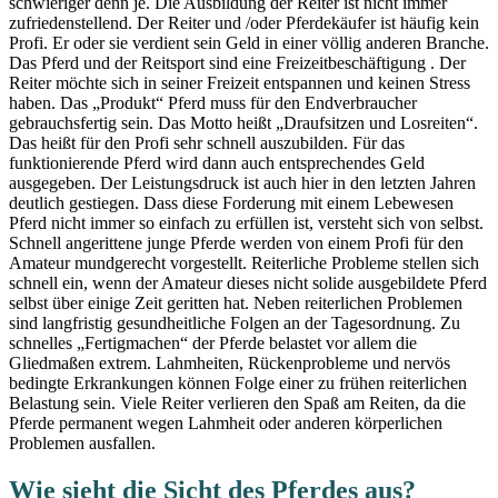
schwieriger denn je. Die Ausbildung der Reiter ist nicht immer
zufriedenstellend. Der Reiter und /oder Pferdekäufer ist häufig kein
Profi. Er oder sie verdient sein Geld in einer völlig anderen Branche.
Das Pferd und der Reitsport sind eine Freizeitbeschäftigung . Der
Reiter möchte sich in seiner Freizeit entspannen und keinen Stress
haben. Das „Produkt“ Pferd muss für den Endverbraucher
gebrauchsfertig sein. Das Motto heißt „Draufsitzen und Losreiten“.
Das heißt für den Profi sehr schnell auszubilden. Für das
funktionierende Pferd wird dann auch entsprechendes Geld
ausgegeben. Der Leistungsdruck ist auch hier in den letzten Jahren
deutlich gestiegen. Dass diese Forderung mit einem Lebewesen
Pferd nicht immer so einfach zu erfüllen ist, versteht sich von selbst.
Schnell angerittene junge Pferde werden von einem Profi für den
Amateur mundgerecht vorgestellt. Reiterliche Probleme stellen sich
schnell ein, wenn der Amateur dieses nicht solide ausgebildete Pferd
selbst über einige Zeit geritten hat. Neben reiterlichen Problemen
sind langfristig gesundheitliche Folgen an der Tagesordnung. Zu
schnelles „Fertigmachen“ der Pferde belastet vor allem die
Gliedmaßen extrem. Lahmheiten, Rückenprobleme und nervös
bedingte Erkrankungen können Folge einer zu frühen reiterlichen
Belastung sein. Viele Reiter verlieren den Spaß am Reiten, da die
Pferde permanent wegen Lahmheit oder anderen körperlichen
Problemen ausfallen.
Wie sieht die Sicht des Pferdes aus?