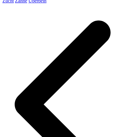
Zucht
Zähne
Überbein