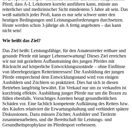
Pferd, dass A-L Lektionen korrekt ausführen kann, müsste aus
reiterlicher und medizinischer Sicht mindestens 5 Jahre alt sein. Das
weiß natürlich jeder Profi, kann es nur sehr schwer unter den
heutigen Bedingungen und Leistungsanforderungen durchsetzen.
Heute werden schon 3-jährige als A fertig angeboten – das kann
nicht sein!
Wie heißt das Ziel?
Das Ziel heißt: Leistungsfähige, für den Amateurreiter reitbare und
gesunde Pferde mit langer Lebenserwartung! Dieses Ziel erreichen
wir nur mit gezieltem Aufbautraining des jungen Pferdes mit
Rücksicht auf körperliche Entwicklungszustände – ohne Einflüsse
von überehrgeizigen Reiterinteressen! Die Ausbildung der jungen
Pferde entsprechend dem Entwicklungsstand wird von einigen
Ausbildern und Züchtern so praktiziert. Dies hat sich in diesen
Betrieben langfristig bewährt. Ein Verkauf nur um zu verkaufen ist
kurzfristig effektiv. Ausbildung junger Pferde nur um die Boxen zu
füllen ebenfalls. Vorsichtiges Anreiten beugt gesundheitlichen
Schäden vor. Eine fachlich kompetente Aufklärung des Reiters bzw.
des Käufers relativiert die Erwartungshaltung und verhindert spätere
Diskussionen. Dazu müssen Züchter, Ausbilder und Tierärzte
zusammenarbeiten, und die Bereitschaft für Leistungs- und
Gesundheitsprophylaxe im Pferdesport verbessern.