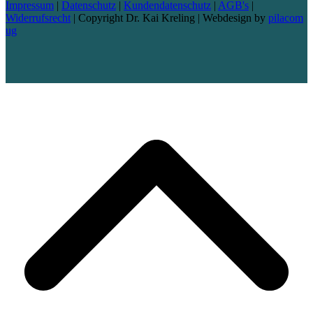
Impressum
|
Datenschutz
|
Kundendatenschutz
|
AGB's
|
Widerrufsrecht
| Copyright Dr. Kai Kreling | Webdesign by
pilacom
ug