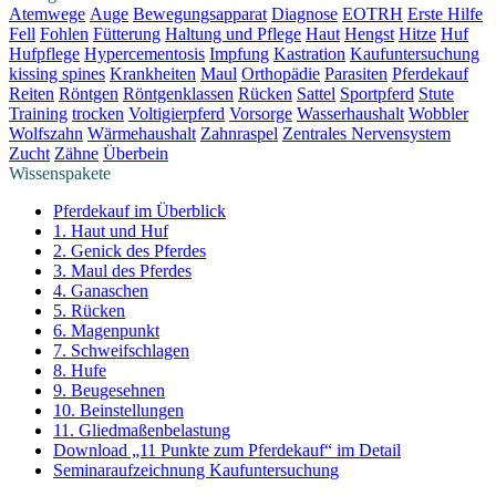
Atemwege
Auge
Bewegungsapparat
Diagnose
EOTRH
Erste Hilfe
Fell
Fohlen
Fütterung
Haltung und Pflege
Haut
Hengst
Hitze
Huf
Hufpflege
Hypercementosis
Impfung
Kastration
Kaufuntersuchung
kissing spines
Krankheiten
Maul
Orthopädie
Parasiten
Pferdekauf
Reiten
Röntgen
Röntgenklassen
Rücken
Sattel
Sportpferd
Stute
Training
trocken
Voltigierpferd
Vorsorge
Wasserhaushalt
Wobbler
Wolfszahn
Wärmehaushalt
Zahnraspel
Zentrales Nervensystem
Zucht
Zähne
Überbein
Wissenspakete
Pferdekauf im Überblick
1. Haut und Huf
2. Genick des Pferdes
3. Maul des Pferdes
4. Ganaschen
5. Rücken
6. Magenpunkt
7. Schweifschlagen
8. Hufe
9. Beugesehnen
10. Beinstellungen
11. Gliedmaßenbelastung
Download „11 Punkte zum Pferdekauf“ im Detail
Seminaraufzeichnung Kaufuntersuchung