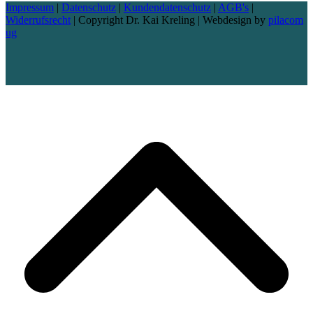
Impressum
|
Datenschutz
|
Kundendatenschutz
|
AGB's
|
Widerrufsrecht
| Copyright Dr. Kai Kreling | Webdesign by
pilacom
ug