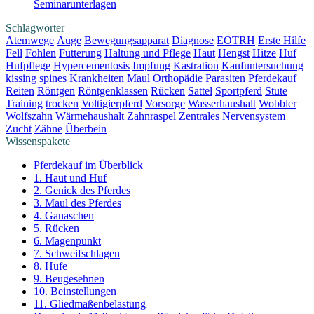
Seminarunterlagen
Schlagwörter
Atemwege
Auge
Bewegungsapparat
Diagnose
EOTRH
Erste Hilfe
Fell
Fohlen
Fütterung
Haltung und Pflege
Haut
Hengst
Hitze
Huf
Hufpflege
Hypercementosis
Impfung
Kastration
Kaufuntersuchung
kissing spines
Krankheiten
Maul
Orthopädie
Parasiten
Pferdekauf
Reiten
Röntgen
Röntgenklassen
Rücken
Sattel
Sportpferd
Stute
Training
trocken
Voltigierpferd
Vorsorge
Wasserhaushalt
Wobbler
Wolfszahn
Wärmehaushalt
Zahnraspel
Zentrales Nervensystem
Zucht
Zähne
Überbein
Wissenspakete
Pferdekauf im Überblick
1. Haut und Huf
2. Genick des Pferdes
3. Maul des Pferdes
4. Ganaschen
5. Rücken
6. Magenpunkt
7. Schweifschlagen
8. Hufe
9. Beugesehnen
10. Beinstellungen
11. Gliedmaßenbelastung