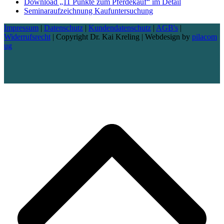
Download „11 Punkte zum Pferdekauf“ im Detail
Seminaraufzeichnung Kaufuntersuchung
Impressum
|
Datenschutz
|
Kundendatenschutz
|
AGB's
|
Widerrufsrecht
| Copyright Dr. Kai Kreling | Webdesign by
pilacom
ug