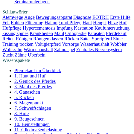
Seminarunterlagen
Schlagwörter
Atemwege
Auge
Bewegungsapparat
Diagnose
EOTRH
Erste Hilfe
Fell
Fohlen
Fütterung
Haltung und Pflege
Haut
Hengst
Hitze
Huf
Hufpflege
Hypercementosis
Impfung
Kastration
Kaufuntersuchung
kissing spines
Krankheiten
Maul
Orthopädie
Parasiten
Pferdekauf
Reiten
Röntgen
Röntgenklassen
Rücken
Sattel
Sportpferd
Stute
Training
trocken
Voltigierpferd
Vorsorge
Wasserhaushalt
Wobbler
Wolfszahn
Wärmehaushalt
Zahnraspel
Zentrales Nervensystem
Zucht
Zähne
Überbein
Wissenspakete
Pferdekauf im Überblick
1. Haut und Huf
2. Genick des Pferdes
3. Maul des Pferdes
4. Ganaschen
5. Rücken
6. Magenpunkt
7. Schweifschlagen
8. Hufe
9. Beugesehnen
10. Beinstellungen
11. Gliedmaßenbelastung