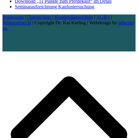
Download „11 Punkte zum Pferdekauf“ im Detail
Seminaraufzeichnung Kaufuntersuchung
Impressum
|
Datenschutz
|
Kundendatenschutz
|
AGB's
|
Widerrufsrecht
| Copyright Dr. Kai Kreling | Webdesign by
pilacom
ug